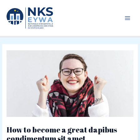
Zum
MAI
Inhalt
MEN
springen
How to become a great dapibus
condimentum sit amet